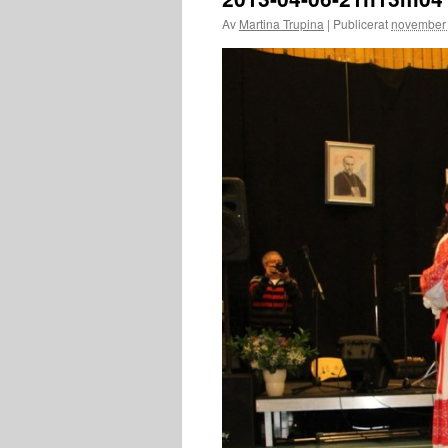
Av
Martina Trupina
|
Publicerat
november 