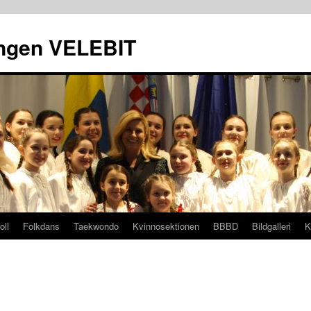
ingen VELEBIT
oll
Folkdans
Taekwondo
Kvinnosektionen
BBBD
Bildgalleri
K