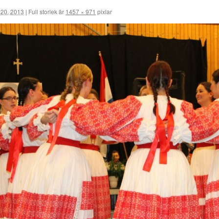
20, 2013
|
Full storlek är
1457 × 971
pixlar