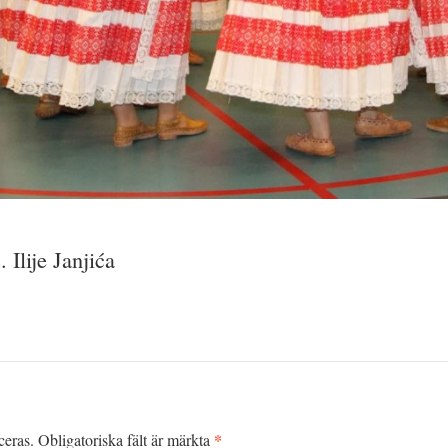
 Ilije Janjića
*
ceras.
Obligatoriska fält är märkta