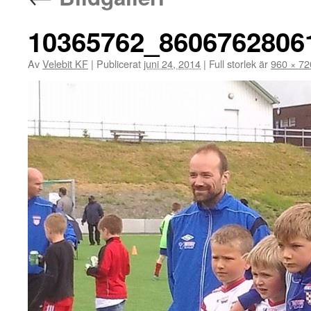
10365762_8606762806
Av
Velebit KF
|
Publicerat
juni 24, 2014
|
Full storlek är
960 × 72