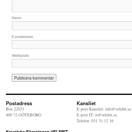
Namn
E-postadress
Webbplats
Postadress
Kansliet
Box 22033
E-post Kansliet: info@velebit.se
400 72 GÖTEBORG
E-post IT: it@velebit.se
Telefon: 031 51 12 16
Kroatiska Föreningen VELEBIT