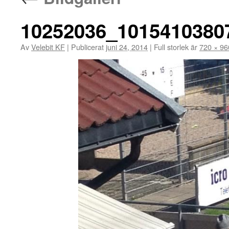
10252036_1015410380
Av
Velebit KF
|
Publicerat
juni 24, 2014
|
Full storlek är
720 × 96