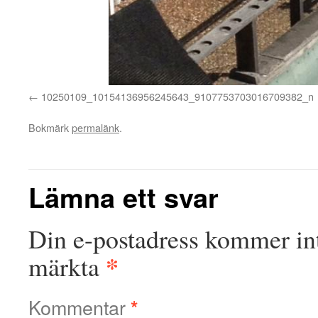
10250109_10154136956245643_9107753703016709382_n
Bokmärk
permalänk
.
Lämna ett svar
Din e-postadress kommer int
*
märkta
Kommentar
*